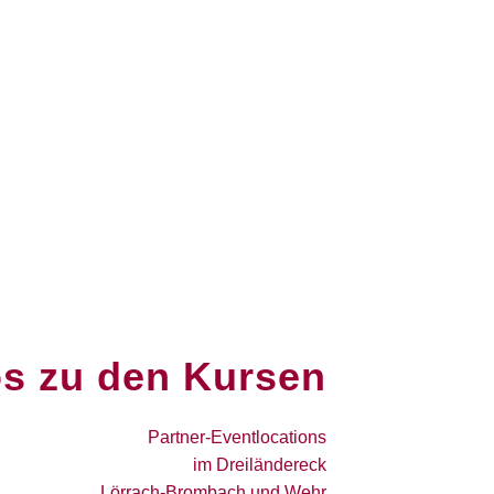
os zu den Kursen
Partner-Eventlocations
im Dreiländereck
Lörrach-Brombach und Wehr