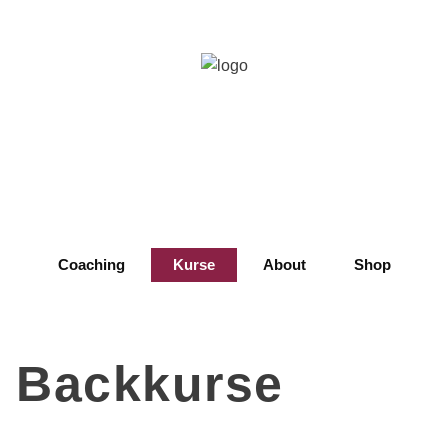
Coaching
Kurse
About
Shop
 Backkurse