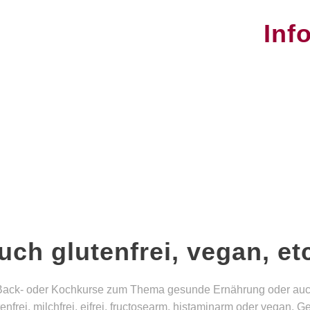
Inf
uch glutenfrei, vegan, et
en Back- oder Kochkurse zum Thema gesunde Ernährung oder au
tenfrei, milchfrei, eifrei, fructosearm, histaminarm oder vegan