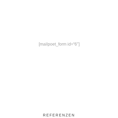
Zum Newsletter anmelden
[mailpoet_form id=“6″]
REFERENZEN