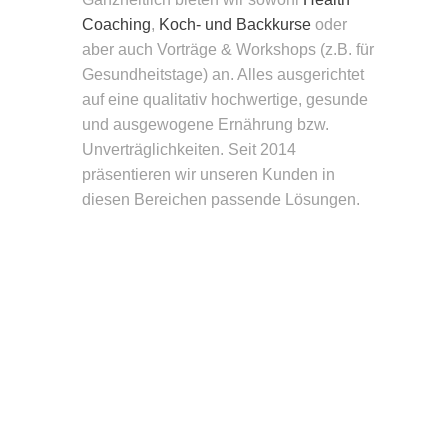
Coaching
,
Koch- und Backkurse
oder
aber auch Vorträge & Workshops (z.B. für
Gesundheitstage) an. Alles ausgerichtet
auf eine qualitativ hochwertige, gesunde
und ausgewogene Ernährung bzw.
Unverträglichkeiten. Seit 2014
präsentieren wir unseren Kunden in
diesen Bereichen passende Lösungen.
Koch-
und
Back­
kurse
Termine
Health­
coach
Catering
Infor­
Anfragen