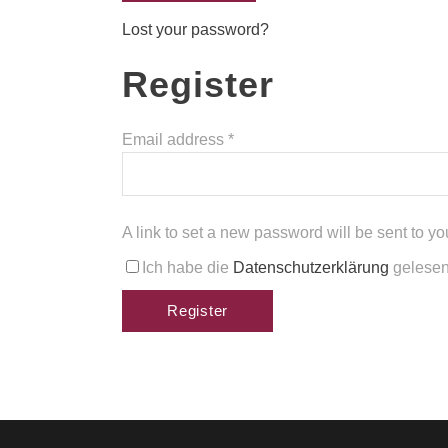
Lost your password?
Register
Email address
*
A link to set a new password will be sent to y
Ich habe die
Datenschutzerklärung
gelesen 
Register