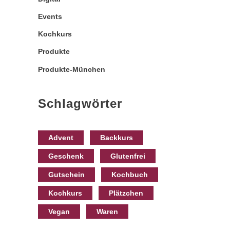
Events
Kochkurs
Produkte
Produkte-München
Schlagwörter
Advent
Backkurs
Geschenk
Glutenfrei
Gutschein
Kochbuch
Kochkurs
Plätzchen
Vegan
Waren