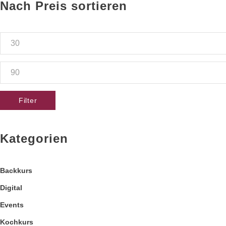
Nach Preis sortieren
Min
price
Max
price
Filter
Kategorien
Backkurs
Digital
Events
Kochkurs