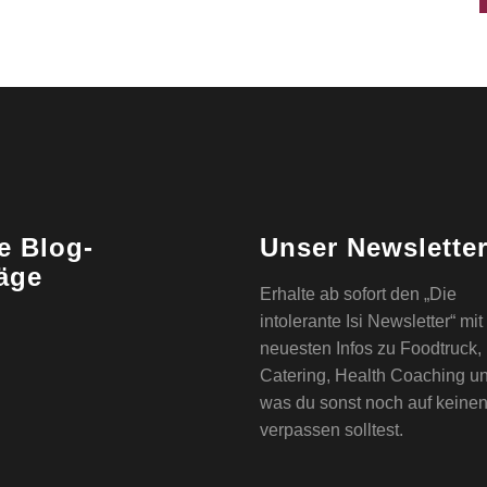
e Blog-
Unser Newslette
räge
Erhalte ab sofort den „Die
intolerante Isi Newsletter“ mi
neuesten Infos zu Foodtruck,
Catering, Health Coaching u
was du sonst noch auf keinen
verpassen solltest.