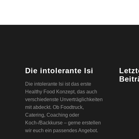
Die intolerante Isi
Letzt
Beit
Die intolerante Isi ist das erste
Healthy Food Konzept, das auch
verschiedenste Unverträglichkeiten
mit abdeckt. Ob Foodtruck,
Catering, Coaching oder
Koch-/Backkurse – gerne erstellen
wir euch ein passendes Angebot.