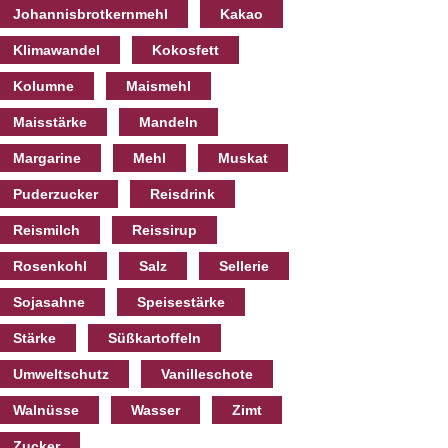
Johannisbrotkernmehl
Kakao
Klimawandel
Kokosfett
Kolumne
Maismehl
Maisstärke
Mandeln
Margarine
Mehl
Muskat
Puderzucker
Reisdrink
Reismilch
Reissirup
Rosenkohl
Salz
Sellerie
Sojasahne
Speisestärke
Stärke
Süßkartoffeln
Umweltschutz
Vanilleschote
Walnüsse
Wasser
Zimt
Zucker