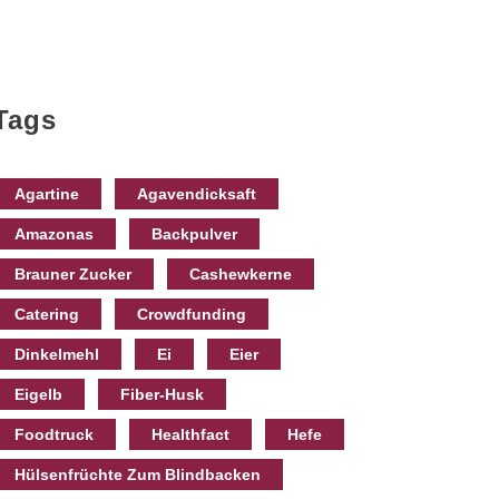
Tags
Agartine
Agavendicksaft
Amazonas
Backpulver
Brauner Zucker
Cashewkerne
Catering
Crowdfunding
Dinkelmehl
Ei
Eier
Eigelb
Fiber-Husk
Foodtruck
Healthfact
Hefe
Hülsenfrüchte Zum Blindbacken