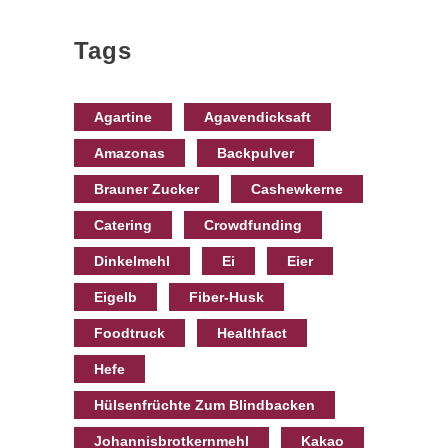
Tags
Agartine
Agavendicksaft
Amazonas
Backpulver
Brauner Zucker
Cashewkerne
Catering
Crowdfunding
Dinkelmehl
Ei
Eier
Eigelb
Fiber-Husk
Foodtruck
Healthfact
Hefe
Hülsenfrüchte Zum Blindbacken
Johannisbrotkernmehl
Kakao