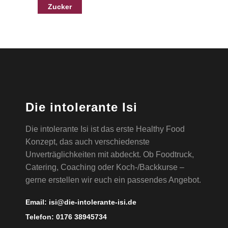
Zucker
Die intolerante Isi
Die intolerante Isi ist das erste Healthy Food
Konzept, das auch verschiedenste
Unverträglichkeiten mit abdeckt. Ob Foodtruck,
Catering, Coaching oder Koch-/Backkurse –
gerne erstellen wir euch ein passendes Angebot.
Email:
isi@die-intolerante-isi.de
Telefon:
0176 38945734