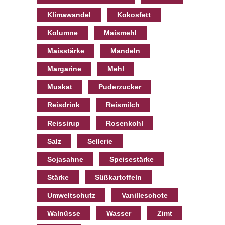
Klimawandel
Kokosfett
Kolumne
Maismehl
Maisstärke
Mandeln
Margarine
Mehl
Muskat
Puderzucker
Reisdrink
Reismilch
Reissirup
Rosenkohl
Salz
Sellerie
Sojasahne
Speisestärke
Stärke
Süßkartoffeln
Umweltschutz
Vanilleschote
Walnüsse
Wasser
Zimt