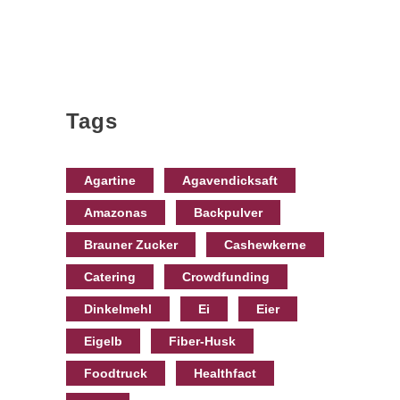
Tags
Agartine
Agavendicksaft
Amazonas
Backpulver
Brauner Zucker
Cashewkerne
Catering
Crowdfunding
Dinkelmehl
Ei
Eier
Eigelb
Fiber-Husk
Foodtruck
Healthfact