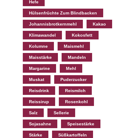
Hefe
Hülsenfrüchte Zum Blindbacken
Johannisbrotkernmehl
Kakao
Klimawandel
Kokosfett
Kolumne
Maismehl
Maisstärke
Mandeln
Margarine
Mehl
Muskat
Puderzucker
Reisdrink
Reismilch
Reissirup
Rosenkohl
Salz
Sellerie
Sojasahne
Speisestärke
Stärke
Süßkartoffeln