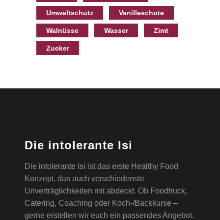
Umweltschutz
Vanilleschote
Walnüsse
Wasser
Zimt
Zucker
Die intolerante Isi
Die intolerante Isi ist das erste Healthy Food
Konzept, das auch verschiedenste
Unverträglichkeiten mit abdeckt. Ob Foodtruck,
Catering, Coaching oder Koch-/Backkurse –
gerne erstellen wir euch ein passendes Angebot.