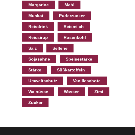
Margarine
Mehl
Muskat
Puderzucker
Reisdrink
Reismilch
Reissirup
Rosenkohl
Salz
Sellerie
Sojasahne
Speisestärke
Stärke
Süßkartoffeln
Umweltschutz
Vanilleschote
Walnüsse
Wasser
Zimt
Zucker