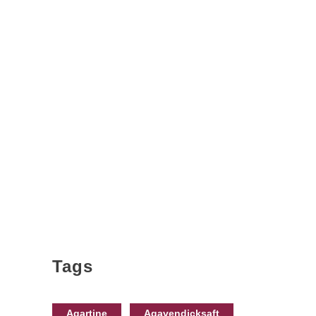
Tags
Agartine
Agavendicksaft