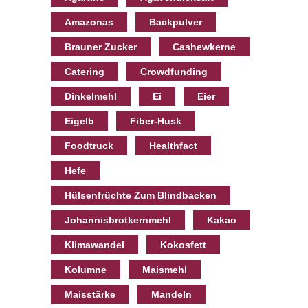
Amazonas
Backpulver
Brauner Zucker
Cashewkerne
Catering
Crowdfunding
Dinkelmehl
Ei
Eier
Eigelb
Fiber-Husk
Foodtruck
Healthfact
Hefe
Hülsenfrüchte Zum Blindbacken
Johannisbrotkernmehl
Kakao
Klimawandel
Kokosfett
Kolumne
Maismehl
Maisstärke
Mandeln