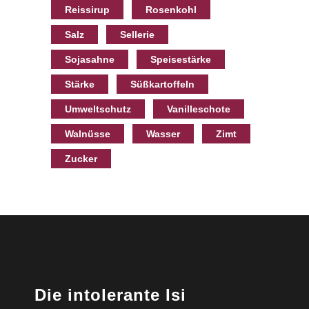
Reissirup
Rosenkohl
Salz
Sellerie
Sojasahne
Speisestärke
Stärke
Süßkartoffeln
Umweltschutz
Vanilleschote
Walnüsse
Wasser
Zimt
Zucker
Die intolerante Isi