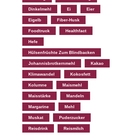
Dinkelmehl
Ei
Eier
Eigelb
Fiber-Husk
Foodtruck
Healthfact
Hefe
Hülsenfrüchte Zum Blindbacken
Johannisbrotkernmehl
Kakao
Klimawandel
Kokosfett
Kolumne
Maismehl
Maisstärke
Mandeln
Margarine
Mehl
Muskat
Puderzucker
Reisdrink
Reismilch