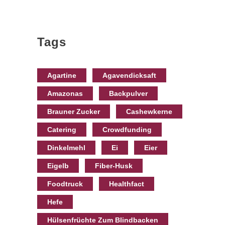
Tags
Agartine
Agavendicksaft
Amazonas
Backpulver
Brauner Zucker
Cashewkerne
Catering
Crowdfunding
Dinkelmehl
Ei
Eier
Eigelb
Fiber-Husk
Foodtruck
Healthfact
Hefe
Hülsenfrüchte Zum Blindbacken