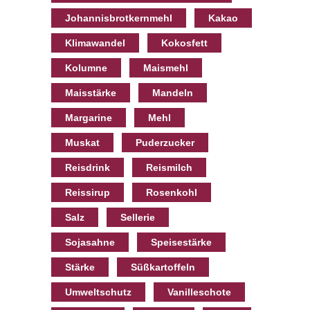
Johannisbrotkernmehl
Kakao
Klimawandel
Kokosfett
Kolumne
Maismehl
Maisstärke
Mandeln
Margarine
Mehl
Muskat
Puderzucker
Reisdrink
Reismilch
Reissirup
Rosenkohl
Salz
Sellerie
Sojasahne
Speisestärke
Stärke
Süßkartoffeln
Umweltschutz
Vanilleschote