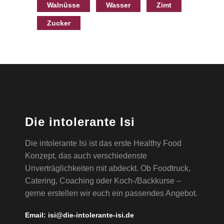
Walnüsse
Wasser
Zimt
Zucker
Die intolerante Isi
Die intolerante Isi ist das erste Healthy Food
Konzept, das auch verschiedenste
Unverträglichkeiten mit abdeckt. Ob Foodtruck,
Catering, Coaching oder Koch-/Backkurse –
gerne erstellen wir euch ein passendes Angebot.
Email:
isi@die-intolerante-isi.de