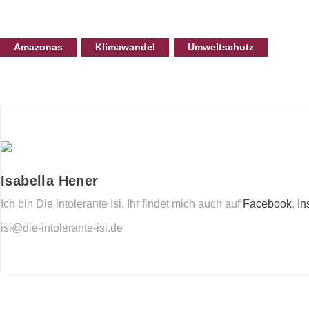
Amazonas
Klimawandel
Umweltschutz
Isabella Hener
Ich bin Die intolerante Isi. Ihr findet mich auch auf
Facebook
,
In
isi@die-intolerante-isi.de