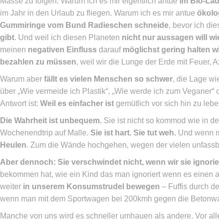
Masse zu folgen. Warum ich es mir eigentlich antue
im Bio-La
im Jahr in den Urlaub zu fliegen. Warum ich es mir antue
ökolo
Gummiringe vom Bund Radieschen schneide
, bevor ich di
gibt
. Und weil ich diesen Planeten
nicht nur aussagen will wie
meinen
negativen Einfluss
darauf
möglichst gering halten wi
bezahlen zu müssen
, weil wir die Lunge der Erde mit Feuer, 
Warum aber
fällt es vielen Menschen so schwer
, die Lage wie
über „Wie vermeide ich Plastik“, „Wie werde ich zum Veganer“ 
Antwort ist:
Weil es einfacher ist
gemütlich vor sich hin zu lebe
Die Wahrheit ist unbequem.
Sie ist nicht so kommod wie in d
Wochenendtrip auf Malle.
Sie ist hart. Sie tut weh.
Und wenn man
Heulen
. Zum die Wände hochgehen, wegen der vielen unfassba
Aber dennoch: Sie verschwindet nicht, wenn wir sie ignorie
bekommen hat, wie ein Kind das man ignoriert wenn es einen a
weiter
in unserem Konsumstrudel bewegen
– Fuffis durch 
wenn man mit dem Sportwagen bei 200kmh gegen die Betonwand fä
Manche von uns wird es schneller umhauen als andere. Vor al