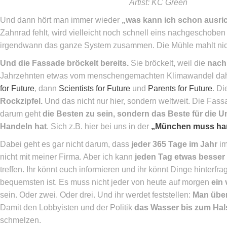
Artist: KC Green
Und dann hört man immer wieder
„was kann ich schon ausric
Zahnrad fehlt, wird vielleicht noch schnell eins nachgeschoben 
irgendwann das ganze System zusammen. Die Mühle mahlt nich
Und die Fassade bröckelt bereits.
Sie bröckelt, weil die
nach
Jahrzehnten etwas vom menschengemachten Klimawandel dah
for Future
, dann
Scientists for Future
und
Parents for Future
. D
Rockzipfel.
Und das nicht nur hier, sondern weltweit. Die Fass
darum geht
die Besten zu sein, sondern das Beste für die U
Handeln hat
. Sich z.B. hier bei uns in der
„München muss ha
Dabei geht es gar nicht darum, dass
jeder 365 Tage im Jahr
im
nicht mit meiner Firma. Aber ich kann
jeden Tag etwas besser
treffen. Ihr könnt euch informieren und ihr könnt Dinge hinterf
bequemsten ist. Es muss nicht jeder von heute auf morgen
ein
sein. Oder zwei. Oder drei. Und ihr werdet feststellen:
Man über
Damit den Lobbyisten und der Politik
das Wasser bis zum Hal
schmelzen.