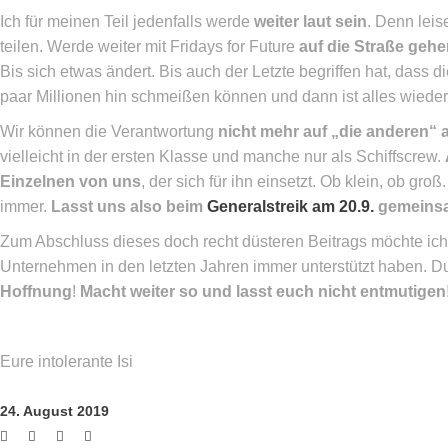
Ich für meinen Teil jedenfalls werde
weiter laut sein
. Denn leis
teilen. Werde weiter mit Fridays for Future
auf die Straße geh
Bis sich etwas ändert. Bis auch der Letzte begriffen hat, dass 
paar Millionen hin schmeißen können und dann ist alles wieder 
Wir können die Verantwortung
nicht mehr auf „die anderen“
vielleicht in der ersten Klasse und manche nur als Schiffscrew.
Einzelnen von uns
, der sich für ihn einsetzt. Ob klein, ob g
immer.
Lasst uns also beim
Generalstreik am 20.9.
gemeinsa
Zum Abschluss dieses doch recht düsteren Beitrags möchte ic
Unternehmen in den letzten Jahren immer unterstützt haben.
Hoffnung
!
Macht weiter so und lasst euch nicht entmutigen
Eure intolerante Isi
24. August 2019