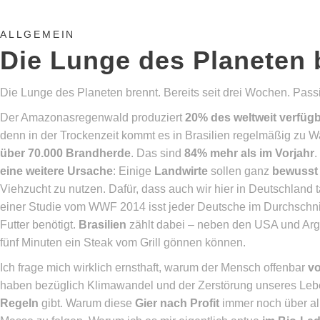
ALLGEMEIN
Die Lunge des Planeten 
Die Lunge des Planeten brennt. Bereits seit drei Wochen. Passi
Der Amazonasregenwald produziert
20% des weltweit verfüg
denn in der Trockenzeit kommt es in Brasilien regelmäßig zu W
über 70.000 Brandherde
. Das sind
84% mehr als im Vorjahr
.
eine weitere Ursache
: Einige
Landwirte
sollen ganz
bewusst 
Viehzucht zu nutzen. Dafür, dass auch wir hier in Deutschland 
einer Studie vom WWF 2014 isst jeder Deutsche im Durchschni
Futter benötigt.
Brasilien
zählt dabei – neben den USA und Arg
fünf Minuten ein Steak vom Grill gönnen können.
Ich frage mich wirklich ernsthaft, warum der Mensch offenbar
vo
haben bezüglich Klimawandel und der Zerstörung unseres Le
Regeln
gibt. Warum diese
Gier nach Profit
immer noch über al