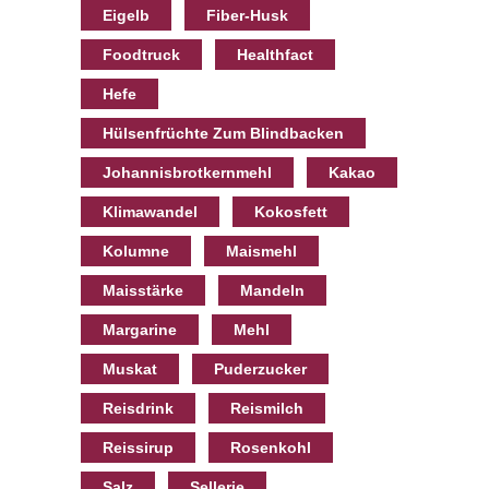
Eigelb
Fiber-Husk
Foodtruck
Healthfact
Hefe
Hülsenfrüchte Zum Blindbacken
Johannisbrotkernmehl
Kakao
Klimawandel
Kokosfett
Kolumne
Maismehl
Maisstärke
Mandeln
Margarine
Mehl
Muskat
Puderzucker
Reisdrink
Reismilch
Reissirup
Rosenkohl
Salz
Sellerie