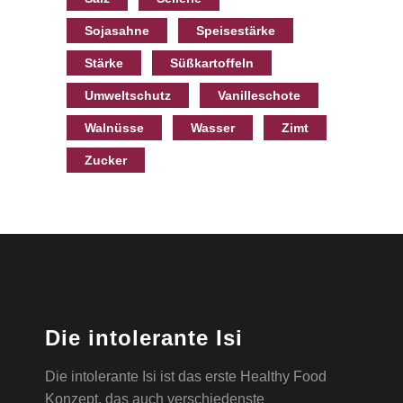
Sojasahne
Speisestärke
Stärke
Süßkartoffeln
Umweltschutz
Vanilleschote
Walnüsse
Wasser
Zimt
Zucker
Die intolerante Isi
Die intolerante Isi ist das erste Healthy Food
Konzept, das auch verschiedenste