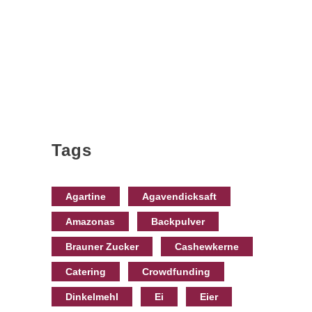
Tags
Agartine
Agavendicksaft
Amazonas
Backpulver
Brauner Zucker
Cashewkerne
Catering
Crowdfunding
Dinkelmehl
Ei
Eier