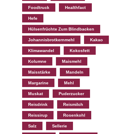
Foodtruck
Healthfact
Hefe
Hülsenfrüchte Zum Blindbacken
Johannisbrotkernmehl
Kakao
Klimawandel
Kokosfett
Kolumne
Maismehl
Maisstärke
Mandeln
Margarine
Mehl
Muskat
Puderzucker
Reisdrink
Reismilch
Reissirup
Rosenkohl
Salz
Sellerie