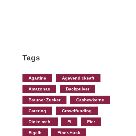
Tags
Agartine
Agavendicksaft
Amazonas
Backpulver
Brauner Zucker
Cashewkerne
Catering
Crowdfunding
Dinkelmehl
Ei
Eier
Eigelb
Fiber-Husk