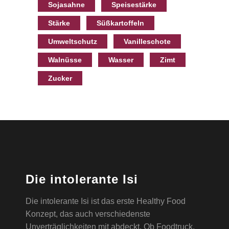
Sojasahne
Speisestärke
Stärke
Süßkartoffeln
Umweltschutz
Vanilleschote
Walnüsse
Wasser
Zimt
Zucker
Die intolerante Isi
Die intolerante Isi ist das erste Healthy Food
Konzept, das auch verschiedenste
Unverträglichkeiten mit abdeckt. Ob Foodtruck,